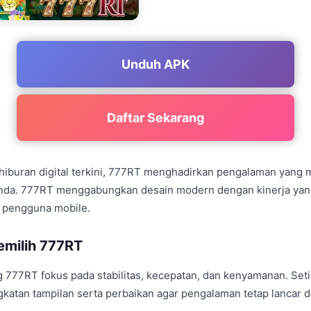
Unduh APK
Daftar Sekarang
 hiburan digital terkini, 777RT menghadirkan pengalaman yang
Anda. 777RT menggabungkan desain modern dengan kinerja yan
 pengguna mobile.
milih 777RT
777RT fokus pada stabilitas, kecepatan, dan kenyamanan. Se
tan tampilan serta perbaikan agar pengalaman tetap lancar di