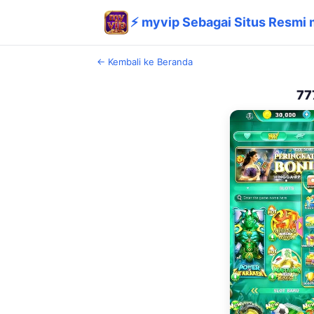
⚡ myvip Sebagai Situs Resmi 
← Kembali ke Beranda
77