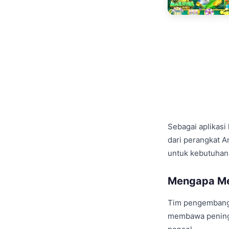
Sebagai aplikasi
dari perangkat 
untuk kebutuhan
Mengapa Me
Tim pengembang 
membawa peningka