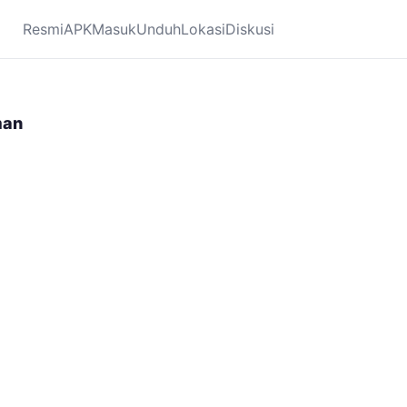
Resmi
APK
Masuk
Unduh
Lokasi
Diskusi
man