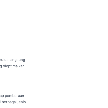
 mulus langsung
g dioptimalkan
tiap pembaruan
 berbagai jenis