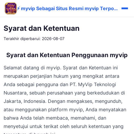
⚡ myvip Sebagai Situs Resmi myvip Terpopuler Pasti JP ⭐
Syarat dan Ketentuan
Terakhir diperbarui: 2026-08-07
Syarat dan Ketentuan Penggunaan myvip
Selamat datang di myvip. Syarat dan Ketentuan ini
merupakan perjanjian hukum yang mengikat antara
Anda sebagai pengguna dan PT. MyVip Teknologi
Nusantara, sebuah perusahaan yang berkedudukan di
Jakarta, Indonesia. Dengan mengakses, mengunduh,
atau menggunakan platform myvip, Anda menyatakan
bahwa Anda telah membaca, memahami, dan
menyetujui untuk terikat oleh seluruh ketentuan yang