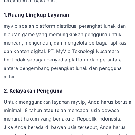
tercantum di bawah ini.
1. Ruang Lingkup Layanan
myvip adalah platform distribusi perangkat lunak dan
hiburan game yang memungkinkan pengguna untuk
mencari, mengunduh, dan mengelola berbagai aplikasi
dan konten digital. PT. MyVip Teknologi Nusantara
bertindak sebagai penyedia platform dan perantara
antara pengembang perangkat lunak dan pengguna
akhir.
2. Kelayakan Pengguna
Untuk menggunakan layanan myvip, Anda harus berusia
minimal 18 tahun atau telah mencapai usia dewasa
menurut hukum yang berlaku di Republik Indonesia.
Jika Anda berada di bawah usia tersebut, Anda harus