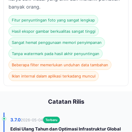
banyak orang.
Fitur penyuntingan foto yang sangat lengkap
Hasil ekspor gambar berkualitas sangat tinggi
Sangat hemat penggunaan memori penyimpanan
Tanpa watermark pada hasil akhir penyuntingan
Beberapa filter memerlukan unduhan data tambahan
Iklan internal dalam aplikasi terkadang muncul
Catatan Rilis
3.7.0
2026-05-04
Terbaru
Edisi Ulang Tahun dan Optimasi Infrastruktur Global