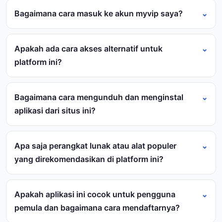
Bagaimana cara masuk ke akun myvip saya?
Apakah ada cara akses alternatif untuk
platform ini?
Bagaimana cara mengunduh dan menginstal
aplikasi dari situs ini?
Apa saja perangkat lunak atau alat populer
yang direkomendasikan di platform ini?
Apakah aplikasi ini cocok untuk pengguna
pemula dan bagaimana cara mendaftarnya?