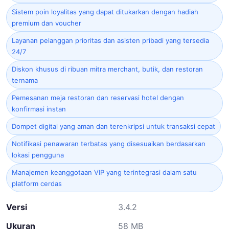
Sistem poin loyalitas yang dapat ditukarkan dengan hadiah
premium dan voucher
Layanan pelanggan prioritas dan asisten pribadi yang tersedia
24/7
Diskon khusus di ribuan mitra merchant, butik, dan restoran
ternama
Pemesanan meja restoran dan reservasi hotel dengan
konfirmasi instan
Dompet digital yang aman dan terenkripsi untuk transaksi cepat
Notifikasi penawaran terbatas yang disesuaikan berdasarkan
lokasi pengguna
Manajemen keanggotaan VIP yang terintegrasi dalam satu
platform cerdas
Versi
3.4.2
Ukuran
58 MB