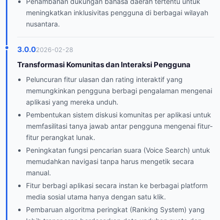
Penambahan dukungan bahasa daerah tertentu untuk
meningkatkan inklusivitas pengguna di berbagai wilayah
nusantara.
3.0.0
2026-02-28
Transformasi Komunitas dan Interaksi Pengguna
Peluncuran fitur ulasan dan rating interaktif yang
memungkinkan pengguna berbagi pengalaman mengenai
aplikasi yang mereka unduh.
Pembentukan sistem diskusi komunitas per aplikasi untuk
memfasilitasi tanya jawab antar pengguna mengenai fitur-
fitur perangkat lunak.
Peningkatan fungsi pencarian suara (Voice Search) untuk
memudahkan navigasi tanpa harus mengetik secara
manual.
Fitur berbagi aplikasi secara instan ke berbagai platform
media sosial utama hanya dengan satu klik.
Pembaruan algoritma peringkat (Ranking System) yang