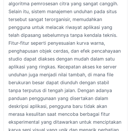
algoritma pemrosesan citra yang sangat canggih.
Selain itu, sistem manajemen unduhan pada situs
tersebut sangat terorganisir, memudahkan
pengguna untuk melacak riwayat aplikasi yang
telah dipasang sebelumnya tanpa kendala teknis.
Fitur-fitur seperti penyesuaian kurva warna,
penghapusan objek cerdas, dan efek pencahayaan
studio dapat diakses dengan mudah dalam satu
aplikasi yang ringkas. Kecepatan akses ke server
unduhan juga menjadi nilai tambah, di mana file
berukuran besar dapat diunduh dengan stabil
tanpa terputus di tengah jalan. Dengan adanya
panduan penggunaan yang disertakan dalam
deskripsi aplikasi, pengguna baru tidak akan
merasa kesulitan saat mencoba berbagai fitur
eksperimental yang ditawarkan untuk menciptakan
karya seni visual yang unik dan menarik perhatian