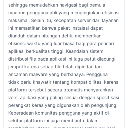
sehingga memudahkan navigasi bagi pemula
maupun pengguna ahli yang menginginkan efisiensi
maksimal. Selain itu, kecepatan server dari layanan
ini memastikan bahwa paket instalasi dapat
diunduh dalam hitungan detik, memberikan
efisiensi waktu yang luar biasa bagi para pencari
aplikasi berkualitas tinggi. Keandalan sistem
distribusi file pada aplikasi ini juga patut diacungi
jempol karena setiap file telah dipindai dari
ancaman malware yang berbahaya. Pengguna
tidak perlu khawatir tentang kompatibilitas, karena
platform tersebut secara otomatis menyarankan
versi aplikasi yang paling sesuai dengan spesifikasi
perangkat keras yang digunakan oleh pengunjung.
Keberadaan komunitas pengguna yang aktif di
sekitar platform ini juga membantu dalam