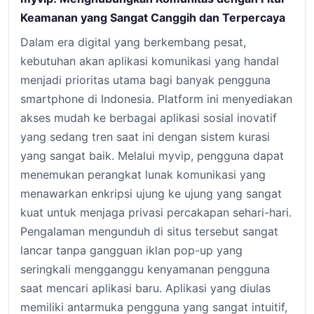
Keamanan yang Sangat Canggih dan Terpercaya
Dalam era digital yang berkembang pesat,
kebutuhan akan aplikasi komunikasi yang handal
menjadi prioritas utama bagi banyak pengguna
smartphone di Indonesia. Platform ini menyediakan
akses mudah ke berbagai aplikasi sosial inovatif
yang sedang tren saat ini dengan sistem kurasi
yang sangat baik. Melalui myvip, pengguna dapat
menemukan perangkat lunak komunikasi yang
menawarkan enkripsi ujung ke ujung yang sangat
kuat untuk menjaga privasi percakapan sehari-hari.
Pengalaman mengunduh di situs tersebut sangat
lancar tanpa gangguan iklan pop-up yang
seringkali mengganggu kenyamanan pengguna
saat mencari aplikasi baru. Aplikasi yang diulas
memiliki antarmuka pengguna yang sangat intuitif,