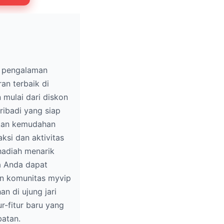
n pengalaman
an terbaik di
mulai dari diskon
ribadi yang siap
gkan kemudahan
si dan aktivitas
hadiah menarik
a Anda dapat
an komunitas myvip
n di ujung jari
r-fitur baru yang
atan.