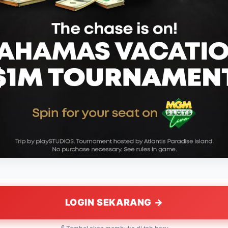
LOGIN SEKARANG →