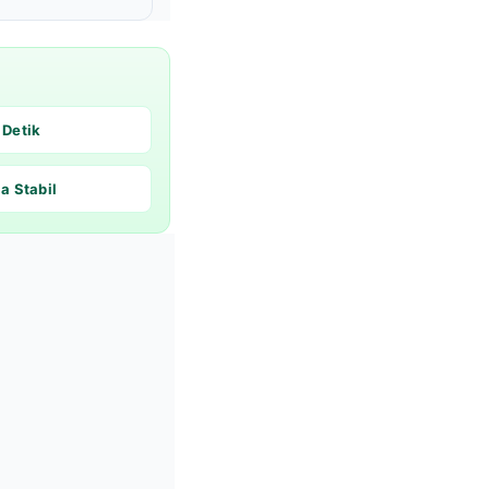
 Detik
a Stabil