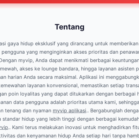
Tentang
kasi gaya hidup eksklusif yang dirancang untuk memberika
a pengguna yang menginginkan akses prioritas dan penawar
 Dengan myvip, Anda dapat menikmati berbagai keuntungan 
 mewah, akses ke lounge bandara, hingga layanan asisten p
n harian Anda secara maksimal. Aplikasi ini menggabun
emewahan layanan konvensional, memastikan setiap transak
an poin loyalitas yang dapat ditukarkan dengan berbagai 
manan data pengguna adalah prioritas utama kami, sehingg
gan tenang dan nyaman
myvip aplikasi
.. Bergabunglah deng
an standar hidup yang lebih tinggi dengan berbagai kemudaha
vip
.. Kami terus melakukan inovasi untuk menghadirkan fitu
ivitas dan kenyamanan hidup Anda setiap hari tanpa hamb