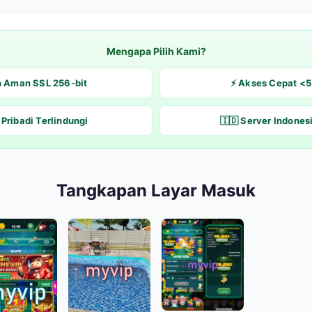
Mengapa Pilih Kami?
in Aman SSL 256-bit
⚡ Akses Cepat <5
a Pribadi Terlindungi
🇮🇩 Server Indonesi
Tangkapan Layar Masuk