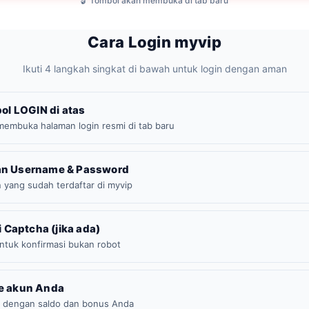
🔓 Tombol akan membuka di tab baru
Cara Login myvip
Ikuti 4 langkah singkat di bawah untuk login dengan aman
bol LOGIN di atas
embuka halaman login resmi di tab baru
an Username & Password
yang sudah terdaftar di myvip
i Captcha (jika ada)
untuk konfirmasi bukan robot
e akun Anda
n dengan saldo dan bonus Anda