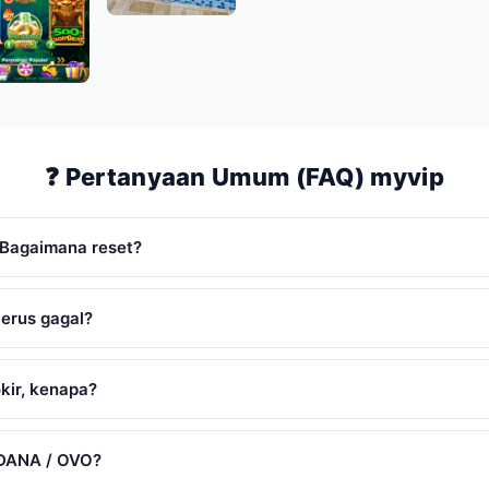
❓ Pertanyaan Umum (FAQ) myvip
Bagaimana reset?
terus gagal?
kir, kenapa?
i DANA / OVO?