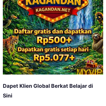
Dapet Klien Global Berkat Belajar di
Sini