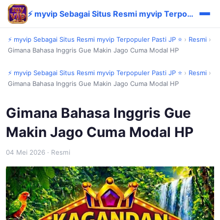
⚡ myvip Sebagai Situs Resmi myvip Terpopuler Pasti JP ⭐
⚡ myvip Sebagai Situs Resmi myvip Terpopuler Pasti JP ⭐
›
Resmi
›
Gimana Bahasa Inggris Gue Makin Jago Cuma Modal HP
⚡ myvip Sebagai Situs Resmi myvip Terpopuler Pasti JP ⭐
›
Resmi
›
Gimana Bahasa Inggris Gue Makin Jago Cuma Modal HP
Gimana Bahasa Inggris Gue
Makin Jago Cuma Modal HP
04 Mei 2026
· Resmi