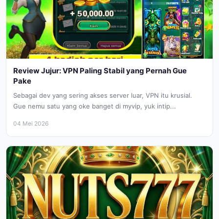
Review Jujur: VPN Paling Stabil yang Pernah Gue
Pake
Sebagai dev yang sering akses server luar, VPN itu krusial.
Gue nemu satu yang oke banget di myvip, yuk intip...
04 Mei 2026