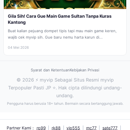
Gila Sih! Cara Gue Main Game Sultan Tanpa Kuras
Kantong
Buat kalian pejuang dompet tipis tapi mau main game keren,
wajib cek myvip sih. Gue baru nemu harta karun di...
04 Mei 2026
Syarat dan Ketentuan
Kebijakan Privasi
© 2026 ⚡ myvip Sebagai Situs Resmi myvip
Terpopuler Pasti JP ⭐. Hak cipta dilindungi undang-
undang.
Pengguna harus berusia 18+ tahun. Bermain secara bertanggung jawab.
Partner Kami：
rp99
|
rk88
|
vip555
|
mc77
|
sate777
|