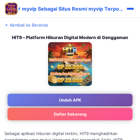
⚡ myvip Sebagai Situs Resmi myvip Terpopuler Pasti JP ⭐
← Kembali ke Beranda
HIT9 – Platform Hiburan Digital Modern di Genggaman
Unduh APK
Daftar Sekarang
Sebagai aplikasi hiburan digital terkini, HIT9 menghadirkan
pengalaman yang mulus langsung dari perangkat Anda. HIT9